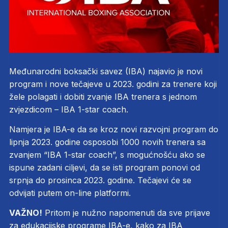
Međunarodni boksački savez (IBA) najavio je novi
program i nove tečajeve u 2023. godini za trenere koji
žele polagati i dobiti zvanje IBA trenera s jednom
zvjezdicom – IBA 1-star coach.
Namjera je IBA-e da se kroz novi razvojni program do
lipnja 2023. godine osposobi 1000 novih trenera sa
zvanjem “IBA 1-star coach”, s mogućnošću ako se
ispune zadani ciljevi, da se isti program ponovi od
srpnja do prosinca 2023. godine. Tečajevi će se
odvijati putem on-line platformi.
VAŽNO!
Pritom je nužno napomenuti da sve prijave
za edukacijske programe IBA-e, kako za IBA