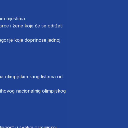
nim mjestima.
rce i žene koje će se održati
gorije koje doprinose jednoj
ma olimpijskim rang listama od
njihovog nacionalnig olimpijskog
enost u svakoj olimpijskoj