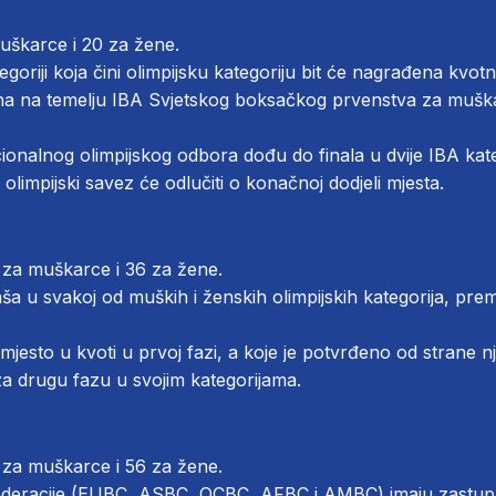
muškarce i 20 za žene.
egoriji koja čini olimpijsku kategoriju bit će nagrađena kvot
jena na temelju IBA Svjetskog boksačkog prvenstva za muška
ionalnog olimpijskog odbora dođu do finala u dvije IBA kate
i olimpijski savez će odlučiti o konačnoj dodjeli mjesta.
 za muškarce i 36 za žene.
aša u svakoj od muških i ženskih olimpijskih kategorija, pre
 mjesto u kvoti u prvoj fazi, a koje je potvrđeno od strane 
za drugu fazu u svojim kategorijama.
 za muškarce i 56 za žene.
federacije (EUBC, ASBC, OCBC, AFBC i AMBC) imaju zastuplj