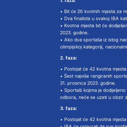
1. faza:
• Bit će 26 kvotnih mjesta za 
• Dva finalista u svakoj IBA kat
• Kvotna mjesta bit će dodijel
2023. godine.
• Ako dva sportaša iz istog nac
olimpijskoj kategoriji, nacionaln
2. faza:
• Postojat će 42 kvotna mjesta
• Šest najviše rangiranih sport
31. prosinca 2023. godine.
• Sportaši kojima je dodijeljeno
odbora, neće se uzeti u obzir 
3. faza:
• Postojat će 42 kvotna mjesta
• IBA će osigurati da sve kon