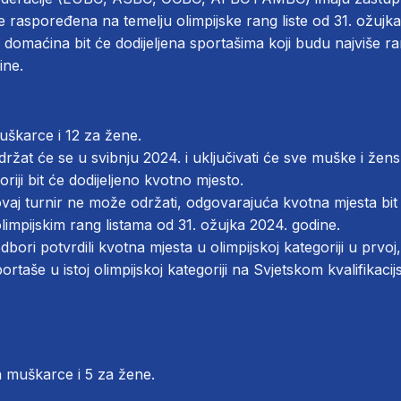
 će raspoređena na temelju olimpijske rang liste od 31. ožujk
domaćina bit će dodijeljena sportašima koji budu najviše r
ine.
uškarce i 12 za žene.
 održat će se u svibnju 2024. i uključivati će sve muške i žens
oriji bit će dodijeljeno kvotno mjesto.
ovaj turnir ne može održati, odgovarajuća kvotna mjesta bit 
impijskim rang listama od 31. ožujka 2024. godine.
bori potvrdili kvotna mjesta u olimpijskoj kategoriji u prvoj, 
sportaše u istoj olimpijskoj kategoriji na Svjetskom kvalifikaci
a muškarce i 5 za žene.