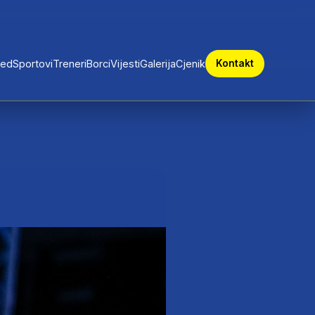
red
Sportovi
Treneri
Borci
Vijesti
Galerija
Cjenik
Kontakt