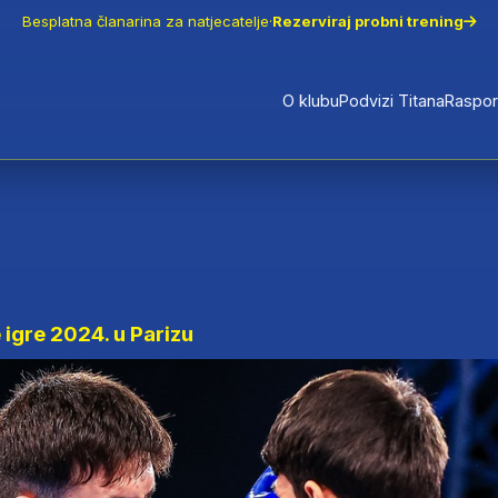
Besplatna članarina za natjecatelje
·
Rezerviraj probni trening
O klubu
Podvizi Titana
Raspo
 igre 2024. u Parizu