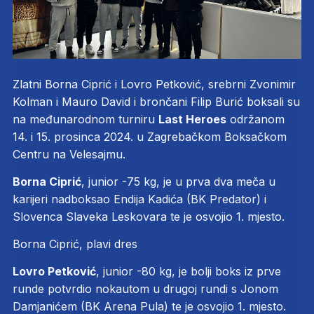
Zlatni Borna Ciprić i Lovro Petković, srebrni Zvonimir
Kolman i Mauro David i brončani Filip Burić boksali su
na međunarodnom turniru
Last Heroes
održanom
14. i 15. prosinca 2024. u Zagrebačkom Boksačkom
Centru na Velesajmu.
Borna Ciprić
, junior -75 kg, je u prva dva meča u
karijeri nadboksao Endija Kadića (BK Predator) i
Slovenca Slaveka Leskovara te je osvojio 1. mjesto.
Borna Ciprić, plavi dres
Lovro Petković
, junior -80 kg, je bolji boks iz prve
runde potvrdio nokautom u drugoj rundi s Jonom
Damjanićem (BK Arena Pula) te je osvojio 1. mjesto.