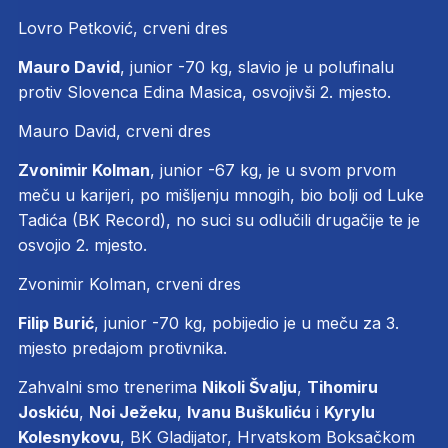
Lovro Petković, crveni dres
Mauro David
, junior -70 kg, slavio je u polufinalu
protiv Slovenca Edina Masica, osvojivši 2. mjesto.
Mauro David, crveni dres
Zvonimir Kolman
, junior -67 kg, je u svom prvom
meču u karijeri, po mišljenju mnogih, bio bolji od Luke
Tadića (BK Record), no suci su odlučili drugačije te je
osvojio 2. mjesto.
Zvonimir Kolman, crveni dres
Filip Burić
, junior -70 kg, pobijedio je u meču za 3.
mjesto predajom protivnika.
Zahvalni smo trenerima
Nikoli Švalju
,
Tihomiru
Joskiću
,
Noi Ježeku
,
Ivanu Buškuliću
i
Kyrylu
Kolesnykovu
, BK Gladijator, Hrvatskom Boksačkom