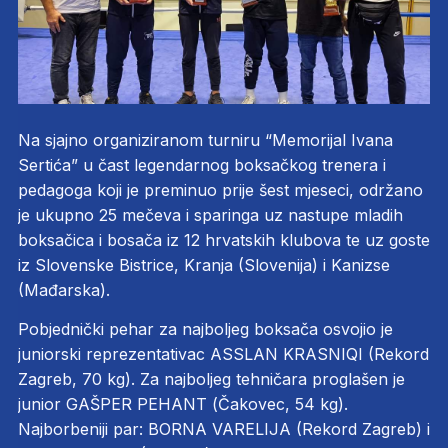
Na sjajno organiziranom turniru “Memorijal Ivana
Sertića” u čast legendarnog boksačkog trenera i
pedagoga koji je preminuo prije šest mjeseci, održano
je ukupno 25 mečeva i sparinga uz nastupe mladih
boksačica i bosača iz 12 hrvatskih klubova te uz goste
iz Slovenske Bistrice, Kranja (Slovenija) i Kanizse
(Mađarska).
Pobjednički pehar za najboljeg boksača osvojio je
juniorski reprezentativac ASSLAN KRASNIQI (Rekord
Zagreb, 70 kg). Za najboljeg tehničara proglašen je
junior GAŠPER PEHANT (Čakovec, 54 kg).
Najborbeniji par: BORNA VARELIJA (Rekord Zagreb) i